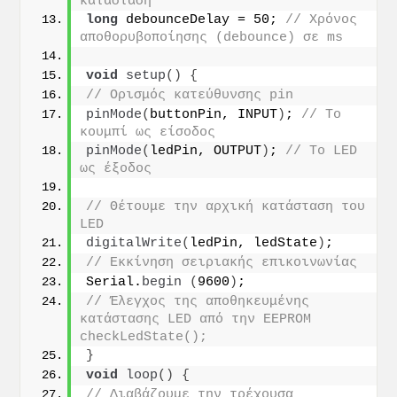
κατάσταση
long
 debounceDelay = 50; 
// Χρόνος 
αποθορυβοποίησης (debounce) σε ms
void
setup
()
{
// Ορισμός κατεύθυνσης pin
pinMode
(
buttonPin, INPUT
)
; 
// Το 
κουμπί ως είσοδος
pinMode
(
ledPin, OUTPUT
)
; 
// Το LED 
ως έξοδος
// Θέτουμε την αρχική κατάσταση του 
LED
digitalWrite
(
ledPin, ledState
)
;
// Εκκίνηση σειριακής επικοινωνίας
Serial.
begin
(
9600
)
;
// Έλεγχος της αποθηκευμένης 
κατάστασης LED από την EEPROM 
checkLedState();
}
void
loop
()
{
// Διαβάζουμε την τρέχουσα 