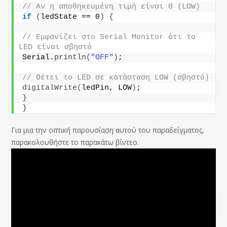
// Αν η αποθηκευμένη τιμή είναι 0 (LOW)
if
(
ledState == 0
)
{
// Εμφανίζει στο Serial Monitor ότι το 
LED είναι σβηστό
Serial.
println
(
"OFF"
)
;
// Θέτει το LED σε κατάσταση LOW (σβηστό)
digitalWrite
(
ledPin, LOW
)
;
}
}
Για μια την οπτική παρουσίαση αυτού του παραδείγματος,
παρακολουθήστε το παρακάτω βίντεο.