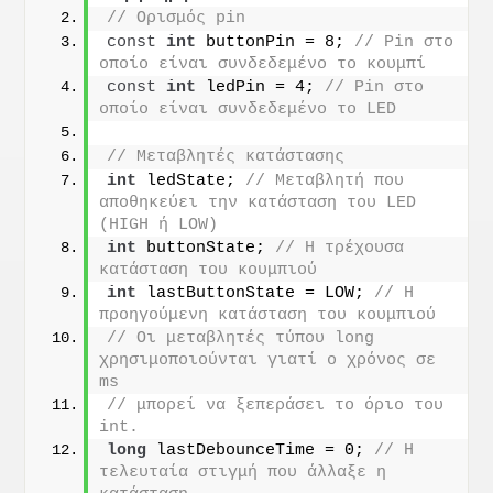
// Ορισμός pin
const
int
 buttonPin = 8; 
// Pin στο 
οποίο είναι συνδεδεμένο το κουμπί
const
int
 ledPin = 4; 
// Pin στο 
οποίο είναι συνδεδεμένο το LED
// Μεταβλητές κατάστασης
int
 ledState; 
// Μεταβλητή που 
αποθηκεύει την κατάσταση του LED 
(HIGH ή LOW)
int
 buttonState; 
// Η τρέχουσα 
κατάσταση του κουμπιού
int
 lastButtonState = LOW; 
// Η 
προηγούμενη κατάσταση του κουμπιού
// Οι μεταβλητές τύπου long 
χρησιμοποιούνται γιατί ο χρόνος σε 
ms
// μπορεί να ξεπεράσει το όριο του 
int.
long
 lastDebounceTime = 0; 
// Η 
τελευταία στιγμή που άλλαξε η 