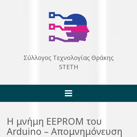
Skip
to
content
Σύλλογος Τεχνολογίας Θράκης
STETH
Η μνήμη EEPROM του
Arduino – Απομνημόνευση