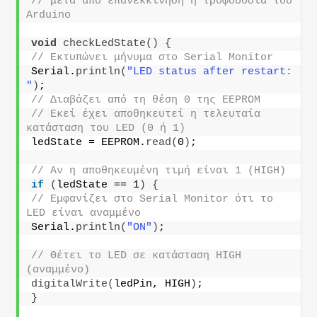
// μετά από επανεκκίνηση ή τροφοδοσία του 
Arduino
void
checkLedState
()
{
// Εκτυπώνει μήνυμα στο Serial Monitor
Serial.
println
(
"LED status after restart: 
"
)
;
// Διαβάζει από τη θέση 0 της EEPROM
// Εκεί έχει αποθηκευτεί η τελευταία 
κατάσταση του LED (0 ή 1)
ledState = EEPROM.
read
(
0
)
;
// Αν η αποθηκευμένη τιμή είναι 1 (HIGH)
if
(
ledState == 1
)
{
// Εμφανίζει στο Serial Monitor ότι το 
LED είναι αναμμένο
Serial.
println
(
"ON"
)
;
// Θέτει το LED σε κατάσταση HIGH 
(αναμμένο)
digitalWrite
(
ledPin, HIGH
)
;
}