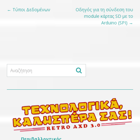
Post
←
Τύποι Δεδομένων
Οδηγός για τη σύνδεση του
navigation
module κάρτας SD με το
Arduino (SPI)
→
Περιβαλλοντικός