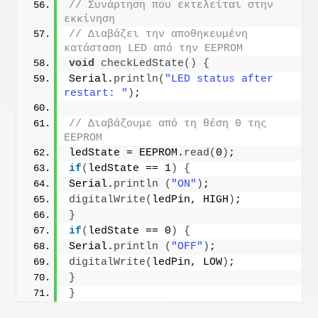
// Συνάρτηση που εκτελείται στην 
εκκίνηση
// Διαβάζει την αποθηκευμένη 
κατάσταση LED από την EEPROM
void
checkLedState
()
{
Serial.
println
(
"LED status after 
restart: "
)
;
// Διαβάζουμε από τη θέση 0 της 
EEPROM
ledState = EEPROM.
read
(
0
)
;
if
(
ledState == 1
)
{
Serial.
println
(
"ON"
)
;
digitalWrite
(
ledPin, HIGH
)
;
}
if
(
ledState == 0
)
{
Serial.
println
(
"OFF"
)
;
digitalWrite
(
ledPin, LOW
)
;
}
}