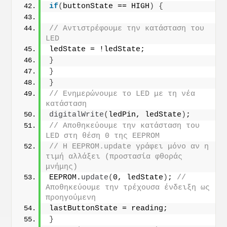
if
(
buttonState == HIGH
)
{
// Αντιστρέφουμε την κατάσταση του 
LED
ledState = !ledState;
}
}
}
// Ενημερώνουμε το LED με τη νέα 
κατάσταση
digitalWrite
(
ledPin, ledState
)
;
// Αποθηκεύουμε την κατάσταση του 
LED στη θέση 0 της EEPROM
// Η EEPROM.update γράφει μόνο αν η 
τιμή αλλάξει (προστασία φθοράς 
μνήμης)
EEPROM.
update
(
0, ledState
)
; 
// 
Αποθηκεύουμε την τρέχουσα ένδειξη ως 
προηγούμενη
lastButtonState = reading;
}