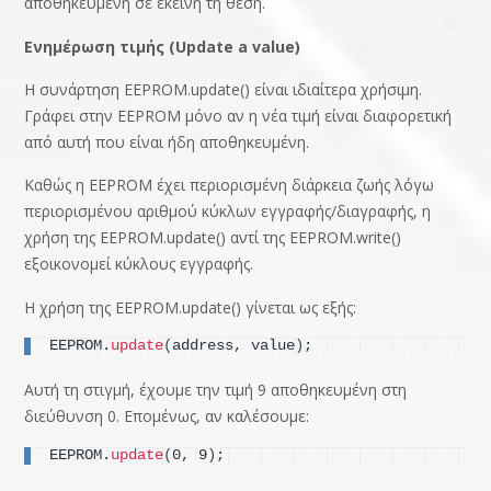
αποθηκευμένη σε εκείνη τη θέση.
Ενημέρωση τιμής (Update a value)
Η συνάρτηση EEPROM.update() είναι ιδιαίτερα χρήσιμη.
Γράφει στην EEPROM μόνο αν η νέα τιμή είναι διαφορετική
από αυτή που είναι ήδη αποθηκευμένη.
Καθώς η EEPROM έχει περιορισμένη διάρκεια ζωής λόγω
περιορισμένου αριθμού κύκλων εγγραφής/διαγραφής, η
χρήση της EEPROM.update() αντί της EEPROM.write()
εξοικονομεί κύκλους εγγραφής.
Η χρήση της EEPROM.update() γίνεται ως εξής:
EEPROM.
update
(
address, value
)
;
Αυτή τη στιγμή, έχουμε την τιμή 9 αποθηκευμένη στη
διεύθυνση 0. Επομένως, αν καλέσουμε:
EEPROM.
update
(
0, 9
)
;