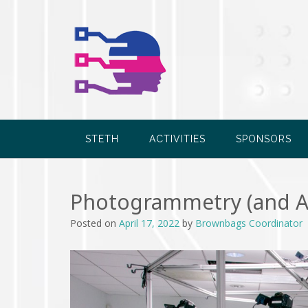
Skip
to
content
STETH
ACTIVITIES
SPONSORS
Photogrammetry (and A
Posted on
April 17, 2022
by
Brownbags Coordinator